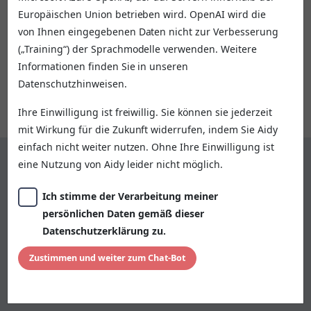
kann ich helfen?
Europäischen Union betrieben wird. OpenAI wird die
von Ihnen eingegebenen Daten nicht zur Verbesserung
(„Training“) der Sprachmodelle verwenden. Weitere
Informationen finden Sie in unseren
Datenschutzhinweisen.
Ihre Einwilligung ist freiwillig. Sie können sie jederzeit
mit Wirkung für die Zukunft widerrufen, indem Sie Aidy
einfach nicht weiter nutzen. Ohne Ihre Einwilligung ist
eine Nutzung von Aidy leider nicht möglich.
Bitte geben Sie Ihre Frage hier ein...
Senden
Ich stimme der Verarbeitung meiner
persönlichen Daten gemäß dieser
Datenschutzerklärung zu.
Aidy kann Fehler machen.
Zustimmen und weiter zum Chat-Bot
Bitte geben Sie keine persönlichen Daten ein, wenn Sie
nicht ausdrücklich darum gebeten werden.